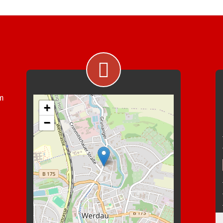
im
+
−