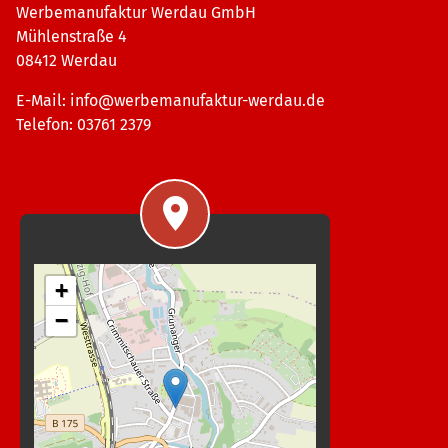
Werbemanufaktur Werdau GmbH
Mühlenstraße 4
08412 Werdau
E-Mail:
info@werbemanufaktur-werdau.de
Telefon: 03761 2379
+
−