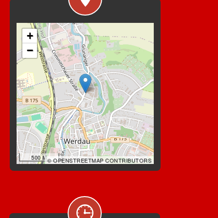
+
−
500 M
© OPENSTREETMAP CONTRIBUTORS