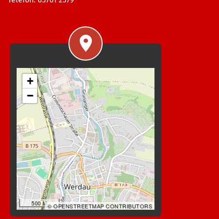
+
−
500 M
© OPENSTREETMAP CONTRIBUTORS