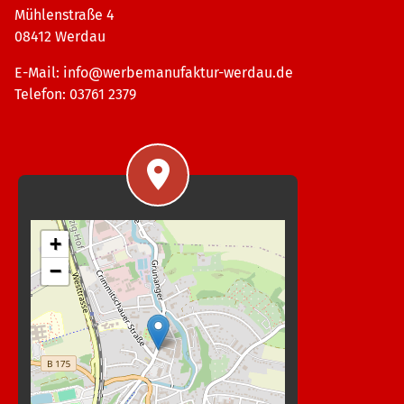
Mühlenstraße 4
08412 Werdau
E-Mail:
info@werbemanufaktur-werdau.de
Telefon: 03761 2379
+
−