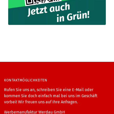
KONTAKTMÖGLICHKEITEN
Rufen Sie uns an, schreiben Sie eine E-Mail oder
kommen Sie doch einfach mal bei uns im Geschäft
vorbei! Wir freuen uns auf Ihre Anfragen.
Werbemanufaktur Werdau GmbH