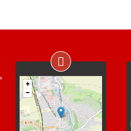
im
+
−