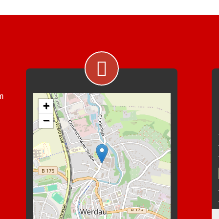
im
+
−