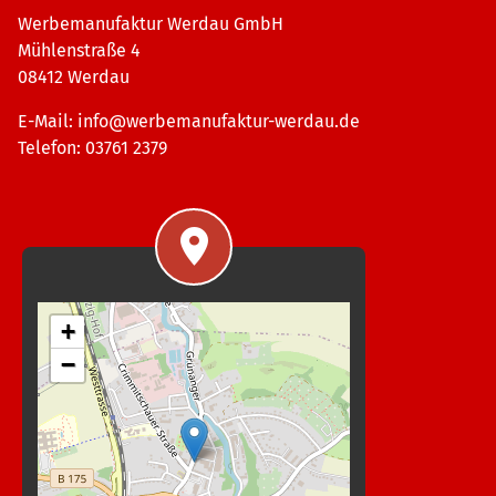
Werbemanufaktur Werdau GmbH
Mühlenstraße 4
08412 Werdau
E-Mail:
info@werbemanufaktur-werdau.de
Telefon: 03761 2379
+
−