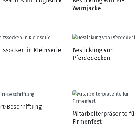
ts-Shirts mit Logostick
Bestickung Winter-
Warnjacke
itssocken in Kleinserie
Bestickung von
Pferdedecken
irt-Beschriftung
Mitarbeiterpräsente fü
Firmenfest