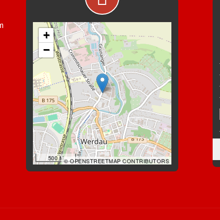
im
+
−
500 M
© OPENSTREETMAP CONTRIBUTORS