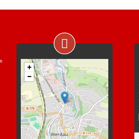
im
+
−