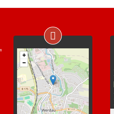
im
+
−