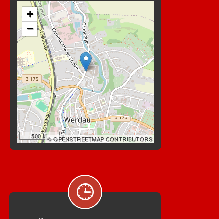
+
−
500 M
© OPENSTREETMAP CONTRIBUTORS