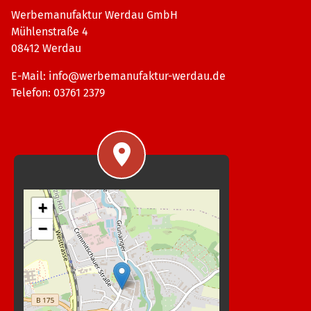
Werbemanufaktur Werdau GmbH
Mühlenstraße 4
08412 Werdau
E-Mail:
info@werbemanufaktur-werdau.de
Telefon: 03761 2379
+
−