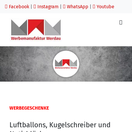
Facebook
|
Instagram
|
WhatsApp
|
Youtube
WERBEGESCHENKE
Luftballons, Kugelschreiber und